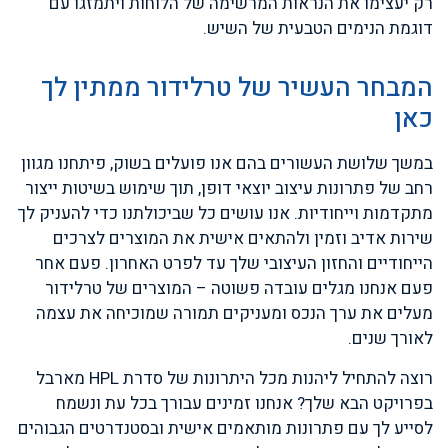
רק יעצימו את הנראות המרשימה של הלוחות ויתמזגו עם
דוגמת הנימים הטבעית של השיש.
המבחר העשיר של טרלידור ממתין לך
כאן
במשך שלושת העשורים בהם אנו פועלים בשוק, פיתחנו מגוון
רחב של פתרונות עיצוב יוצאי דופן, תוך שימוש בשיטות ייצור
מתקדמות וייחודיות. אנו עושים כל שביכולתנו כדי להעניק לך
שירות אדיב וזמין ולהתאים אישית את המוצרים לצרכים
הייחודיים והחזון העיצובי שלך עד לפרט האחרון. פעם אחר
פעם אנחנו מגלים עובדה פשוטה – המוצרים של טרלידור
מעלים את ערך הנכס ומעניקים תמורה שמוכיחה את עצמה
לאורך שנים.
רוצה להתחיל ליהנות מכל היתרונות של סדרת HPL מארבל
בפרויקט הבא שלך? אנחנו זמינים עבורך בכל עת ונשמח
לסייע לך עם פתרונות מותאמים אישית ובסטנדרטים הגבוהים