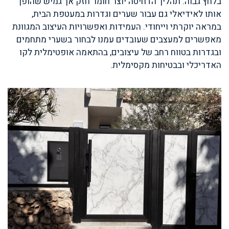
בלחץ גבוה. תהליך הדחיסה יוצר חומר חזק אך גמיש שהופך
אותו לאידיאלי גם עבור שערים וגדרות במעטפת הבית,
במראה יוקרתי וייחודי. העמידות ואפשרויות העיצוב המגוונת
מאפשרים למעצבים שעובדים עמנו לבחור בשערי מתחמים
ובגדרות בטווח רחב של עיצובים, בהתאמה אופטימלית לקו
האדריכלי ובבטיחות מקסימלית.