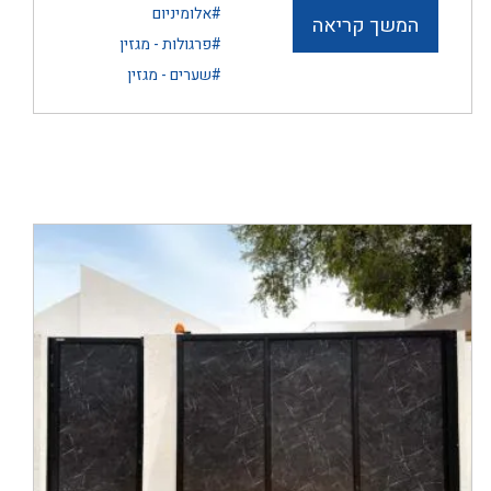
#אלומיניום
המשך קריאה
#פרגולות - מגזין
#שערים - מגזין