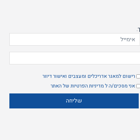
.
רישום למאגר אדריכלים ומעצבים ואישור דיוור
אשר
אני מסכים/ה ל
מדיניות הפרטיות
של האתר
רשמה
ני
מאגר
סכים/ה
שליחה
דיניות
פרטיות
של
אתר