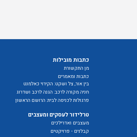
בלת
סכים/ה
יוור
כתבות מובילות
מן התקשורת
כתבות ומאמרים
בין אור, צל ושקט: הקירוי כאלמנט
מעצב בחוויית המרחב
חניה מקורה לרכב: הגנה לרכב ושדרוג
לבית
פרגולות לכניסה לבית: הרושם הראשון
שמתחיל בפתח
טרלידור לעסקים ומעצבים
ת
מעצבים ואדרילכים
קבלנים - פרויקטים