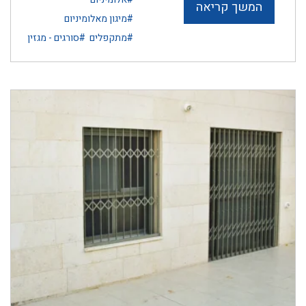
המשך קריאה
#מיגון מאלומיניום
#מתקפלים
#סורגים - מגזין