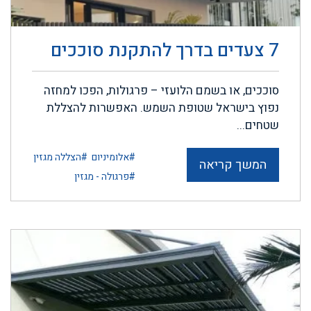
7 צעדים בדרך להתקנת סוככים
סוככים, או בשמם הלועזי – פרגולות, הפכו למחזה
נפוץ בישראל שטופת השמש. האפשרות להצללת
שטחים...
#אלומיניום
#הצללה מגזין
המשך קריאה
#פרגולה - מגזין