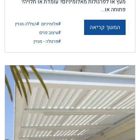
מעץ או לפרגולות מאלומיניום? עומדת או תלויה?
פתוחה או...
#אלומיניום
#הצללה מגזין
המשך קריאה
#עיצוב פנים
#פרגולה - מגזין