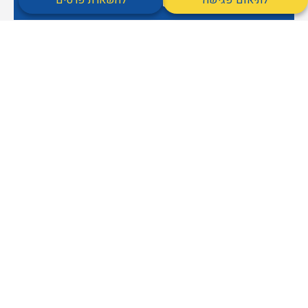
לתיאום פגישה
להשארת פרטים
שליחה
הרשמה לניוזלטר
מאשר
מאשר קבלת דיוור
אני
אני מסכים/ה ל
מדיניות הפרטיות
של האתר
הכניסו אותי
קבלת
מסכים/ה