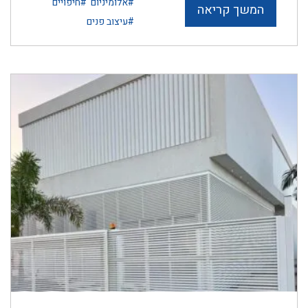
#אלומיניום
#חיפויים
המשך קריאה
#עיצוב פנים